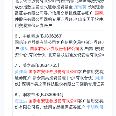
北京银行股份有限公司-创金合信北证50成份指数增强型
成份指数型发起式证券投资基金
庞瑞英
长城证券股份
富证券有限公司客户信用交易担保证券账户
国泰君安证
件股份有限公司回购专用证券账户 山东国子软件股份有
用交易担保证券账户
6， 中航泰达[BJ836263]
国信证券股份有限公司客户信用交易担保证券账户
刘东
户
张岳
国泰君安证券股份有限公司
客户信用交易担保证
资中心(有限合伙) 北京基联启迪投资管理有限公司
陈士
7， 美之高[BJ834765]
黄佳茵
国泰君安证券股份有限公司
客户信用交易担保
证券账户 新余美高投资管理中心(有限合伙)
周海珍
宁波
伙) 深圳市美之高科技股份有限公司回购专用证券账户
8， 润农节水[BJ830964]
贾玉洪
国泰君安证券股份有限公司
客户信用交易担保
份有限公司客户信用交易担保证券账户
李明欣
张国峰