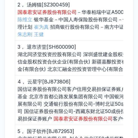
2， 汤姆猫[SZ300459]
国泰君安证券股份有限公司
－华泰柏瑞中证A500交易
陈维立
银华基金－中国人寿保险股份有限公司－传统险
理计划
崔为真
招商银行股份有限公司－南方中证1000
朱志刚
王健
3， 退市济堂[SH600090]
湖北同济堂投资控股有限公司 深圳盛世建金股权投资合
信金股权投资合伙企业(有限合伙) 新疆嘉酿投资有限公
金(有限合伙) 北京汇融金控投资管理中心(有限合伙) 
4， 云星宇[BJ873806]
国信证券股份有限公司客户信用交易担保证券账户 招商
基金 北京市首都公路发展集团有限公司 中国银河证券
展有限公司 交通银行股份有限公司-博时北证50成份
司 国信证券股份有限公司-西藏东财北证50成份指数
易担保证券账户
国泰君安证券股份有限公司
客户信用交
5， 国子软件[BJ872953]