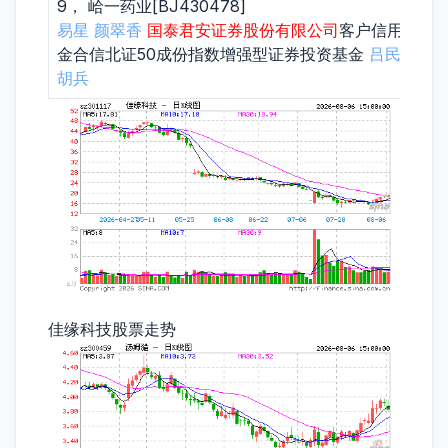
9， 峆一药业[BJ430478]
易星
颜翠香
国泰君安证券股份有限公司
客户信用交易
金合信北证50成份指数增强型证券投资基金
吕民选
华
胡兵
佳缘科技股票走势