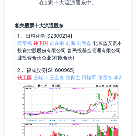
在2家十大流通股东中。
相关股票十大流通股东
1， 日科化学[SZ300214]
阮章福
钱卫国
刘在南
刘鹏
刘明磊
北京益安资本管理有
投资控股股份有限公司 鲁民投基金管理有限公司－鲁
业投资合伙企业(有限合伙)
2， 福成股份[SH600965]
钱卫国
王晓玮
王金良
滕再生
田桂军
张雪春
李高生
三