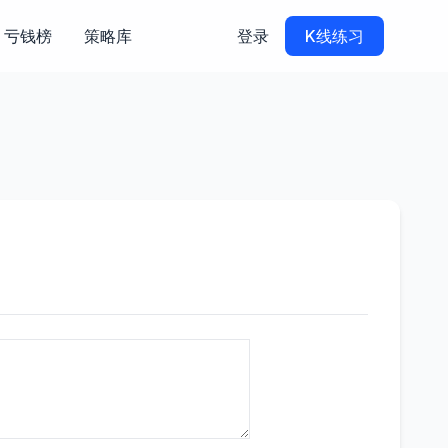
亏钱榜
策略库
登录
K线练习