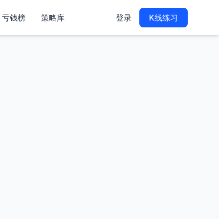
亏钱榜
策略库
登录
K线练习